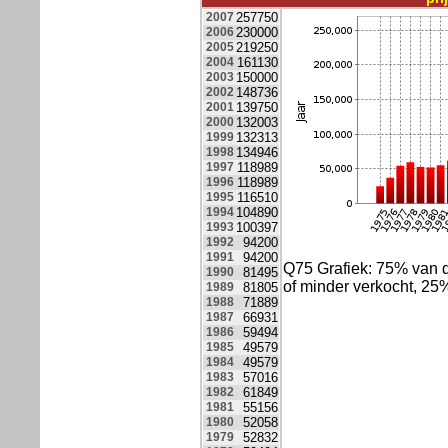
2007
257750
2006
230000
2005
219250
2004
161130
2003
150000
2002
148736
2001
139750
2000
132003
1999
132313
1998
134946
1997
118989
1996
118989
1995
116510
1994
104890
1993
100397
1992
94200
1991
94200
Q75 Grafiek: 75% van
1990
81495
of minder verkocht, 2
1989
81805
1988
71889
1987
66931
1986
59494
1985
49579
1984
49579
1983
57016
1982
61849
1981
55156
1980
52058
1979
52832