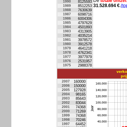
De
totale omzet
1990
8125593
31.528.694
€
.
(to
1989
8512253
1988
7630639
1987
6098716
1986
6004306
1985
4797629
1984
4501893
1983
4313905
1982
4035214
1981
3978572
1980
3912578
1979
4641218
1978
4762341
1977
3977979
1976
2531957
1975
2988378
verko
pr
2007
160000
2006
150000
2005
127928
2004
98165
2003
85643
2002
83044
2001
74368
2000
71269
1999
74368
1998
70246
1997
64452