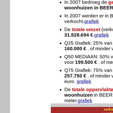
In 2007 bedroeg de
g
woonhuizen in BEE
In 2007 werden er i
verkocht.
grafiek
De
totale omzet
(verk
31.528.694
€
.
grafiek
Q25 Grafiek: 25% va
160.000
€
. of minder 
Q50 MEDIAAN: 50% 
voor
199.500
€
. of me
Q75 Grafiek: 75% va
257.750
€
. of minder
euro.
grafiek
De
totale oppervlakt
woonhuizen
in BEER
meter.
grafiek
verko