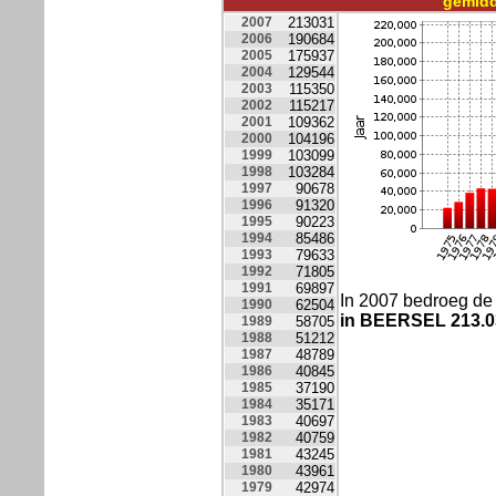
gemidd
2007
213031
2006
190684
2005
175937
2004
129544
2003
115350
2002
115217
2001
109362
2000
104196
1999
103099
1998
103284
1997
90678
1996
91320
1995
90223
1994
85486
1993
79633
1992
71805
1991
69897
In 2007 bedroeg d
1990
62504
in BEERSEL
213.
1989
58705
1988
51212
1987
48789
1986
40845
1985
37190
1984
35171
1983
40697
1982
40759
1981
43245
1980
43961
1979
42974