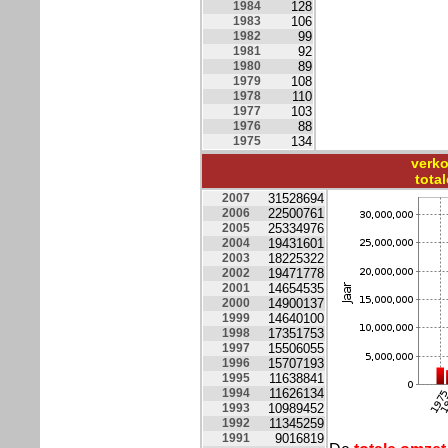
1984
128
1983
106
1982
99
1981
92
1980
89
1979
108
1978
110
1977
103
1976
88
1975
134
verko
tota
2007
31528694
2006
22500761
2005
25334976
2004
19431601
2003
18225322
2002
19471778
2001
14654535
2000
14900137
1999
14640100
1998
17351753
1997
15506055
1996
15707193
1995
11638841
1994
11626134
1993
10989452
1992
11345259
1991
9016819