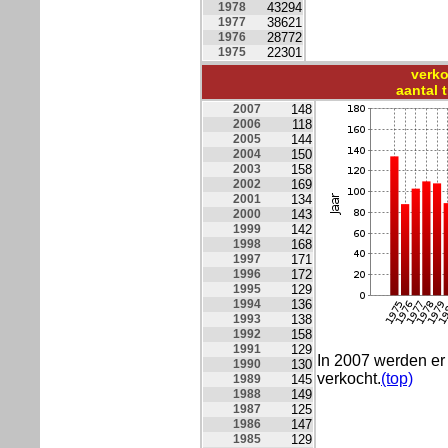
1978
43294
1977
38621
1976
28772
1975
22301
verko
aantal 
2007
148
2006
118
2005
144
2004
150
2003
158
2002
169
2001
134
2000
143
1999
142
1998
168
1997
171
1996
172
1995
129
1994
136
1993
138
1992
158
1991
129
In 2007 werden e
1990
130
verkocht.
(top)
1989
145
1988
149
1987
125
1986
147
1985
129