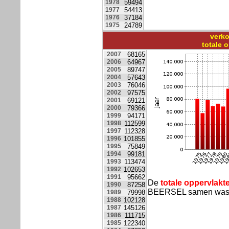
1978
59494
1977
54413
1976
37184
1975
24789
verko
totale 
2007
68165
2006
64967
2005
89747
2004
57643
2003
76046
2002
97575
2001
69121
2000
79366
1999
94171
1998
112599
1997
112328
1996
101855
1995
75849
1994
99181
1993
113474
1992
102653
1991
95662
De
totale oppervlakt
1990
87258
BEERSEL samen wa
1989
79998
1988
102128
1987
145126
1986
111715
1985
122340