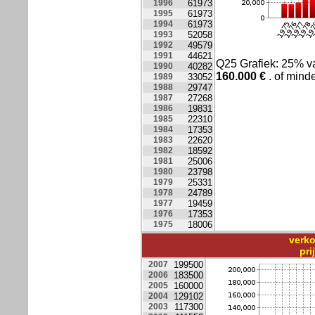
1996
61973
1995
61973
1994
61973
1993
52058
1992
49579
1991
44621
Q25 Grafiek: 25% 
1990
40282
160.000
€
. of minde
1989
33052
1988
29747
1987
27268
1986
19831
1985
22310
1984
17353
1983
22620
1982
18592
1981
25006
1980
23798
1979
25331
1978
24789
1977
19459
1976
17353
1975
18006
verko
pr
2007
199500
2006
183500
2005
160000
2004
129102
2003
117300