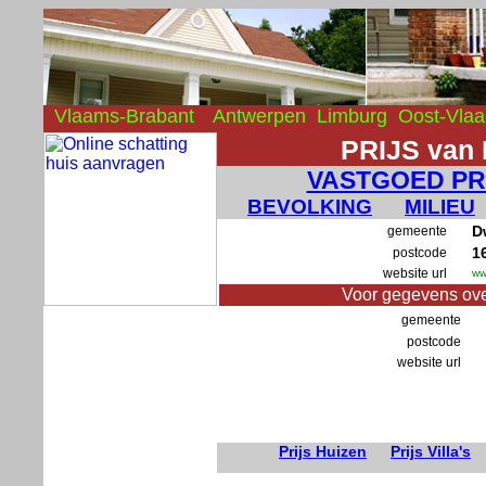
Vlaams-Brabant
Antwerpen
Limburg
Oost-Vla
PRIJS van
VASTGOED PR
BEVOLKING
MILIEU
D
gemeente
1
postcode
website url
ww
Voor gegevens ove
gemeente
postcode
website url
Prijs Huizen
Prijs Villa's