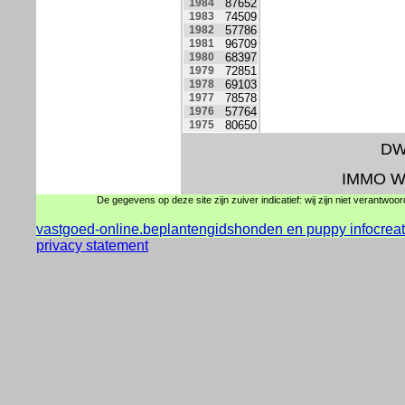
1984
87652
1983
74509
1982
57786
1981
96709
1980
68397
1979
72851
1978
69103
1977
78578
1976
57764
1975
80650
DW
IMMO W
De gegevens op deze site zijn zuiver indicatief: wij zijn niet verantwoo
vastgoed-online.be
plantengids
honden en puppy info
crea
privacy statement