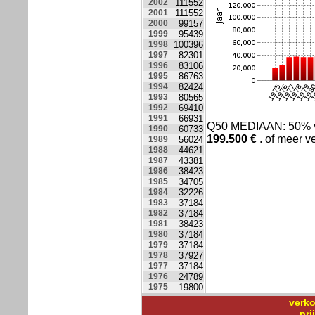
2002
111552
2001
111552
2000
99157
1999
95439
1998
100396
1997
82301
1996
83106
1995
86763
1994
82424
1993
80565
1992
69410
1991
66931
Q50 MEDIAAN: 50% 
1990
60733
199.500
€
. of meer v
1989
56024
1988
44621
1987
43381
1986
38423
1985
34705
1984
32226
1983
37184
1982
37184
1981
38423
1980
37184
1979
37184
1978
37927
1977
37184
1976
24789
1975
19800
verko
pr