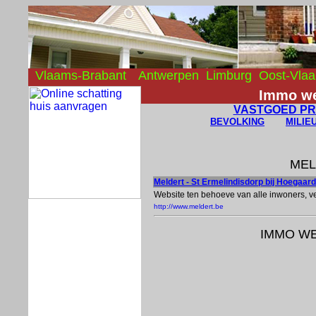
Vlaams-Brabant
Antwerpen
Limburg
Oost-Vla
Immo w
VASTGOED PR
BEVOLKING
MILIE
MEL
Meldert - St Ermelindisdorp bij Hoegaar
Website ten behoeve van alle inwoners, v
http://www.meldert.be
IMMO WE