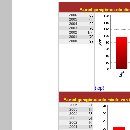
Aantal geregistreerde d
2006
65
2005
69
2004
52
2003
76
2002
156
2001
79
2000
97
(top)
Aantal geregistreerde misdrijven
2006
21
2005
18
2004
23
2003
34
2002
16
2001
13