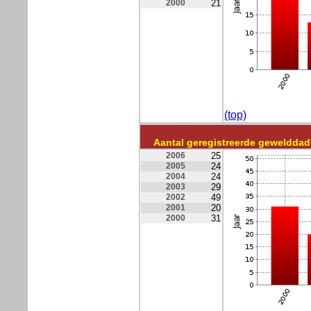
2000
21
(top)
Aantal geregistreerde geweldd
2006
25
2005
24
2004
24
2003
29
2002
49
2001
20
2000
31