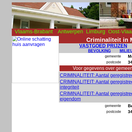
Vlaams-Brabant
Antwerpen
Limburg
Oost-Vla
Criminaliteit
VASTGOED PRIJZEN
BEVOLKING
MILIE
M
gemeente
3
postcode
Voor gegevens over gemeen
CRIMINALITEIT: Aantal geregistree
CRIMINALITEIT: Aantal geregistree
integriteit
CRIMINALITEIT: Aantal geregistre
eigendom
B
gemeente
3
postcode