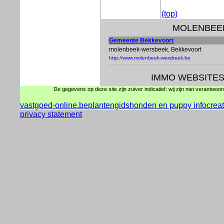
(top)
MOLENBEEK
Gemeente Bekkevoort
molenbeek-wersbeek, Bekkevoort
http://www.molenbeek-wersbeek.be
IMMO WEBSITE
De gegevens op deze site zijn zuiver indicatief: wij zijn niet verantwoo
vastgoed-online.be
plantengids
honden en puppy info
crea
privacy statement