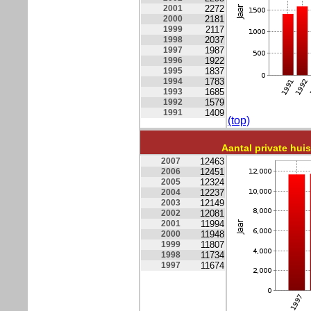
2001
2272
2000
2181
1999
2117
1998
2037
1997
1987
1996
1922
1995
1837
1994
1783
1993
1685
1992
1579
1991
1409
(top)
Aantal private h
2007
12463
2006
12451
2005
12324
2004
12237
2003
12149
2002
12081
2001
11994
2000
11948
1999
11807
1998
11734
1997
11674