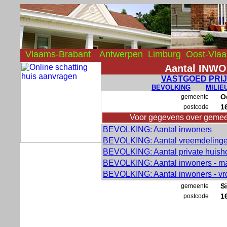
Vlaams-Brabant
Antwerpen
Limburg
Oost-Vla
Aantal INW
VASTGOED PRI
BEVOLKING
MILIE
O
gemeente
1
postcode
Voor gegevens over gemee
BEVOLKING: Aantal inwoners
BEVOLKING: Aantal vreemdeling
BEVOLKING: Aantal private huis
BEVOLKING: Aantal inwoners - 
BEVOLKING: Aantal inwoners - v
S
gemeente
1
postcode