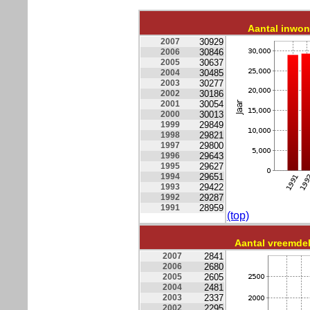
Aantal inwo
2007
30929
2006
30846
2005
30637
2004
30485
2003
30277
2002
30186
2001
30054
2000
30013
1999
29849
1998
29821
1997
29800
1996
29643
1995
29627
1994
29651
1993
29422
1992
29287
1991
28959
(top)
Aantal vreemde
2007
2841
2006
2680
2005
2605
2004
2481
2003
2337
2002
2295