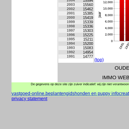
2004
15594
2003
15560
2002
15462
2001
15385
2000
15419
1999
15339
1998
15336
1997
15303
1996
15225
1995
15211
1994
15200
1993
15083
1992
14954
1991
14777
(top)
OUDE
IMMO WEB
De gegevens op deze site zijn zuiver indicatief: wij zijn niet verantwoo
vastgoed-online.be
plantengids
honden en puppy info
crea
privacy statement