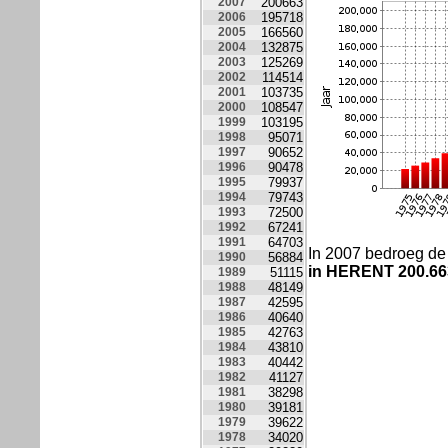
2007
200663
2006
195718
2005
166560
2004
132875
2003
125269
2002
114514
2001
103735
2000
108547
1999
103195
1998
95071
1997
90652
1996
90478
1995
79937
1994
79743
1993
72500
1992
67241
1991
64703
In 2007 bedroeg d
1990
56884
in HERENT
200.66
1989
51115
1988
48149
1987
42595
1986
40640
1985
42763
1984
43810
1983
40442
1982
41127
1981
38298
1980
39181
1979
39622
1978
34020