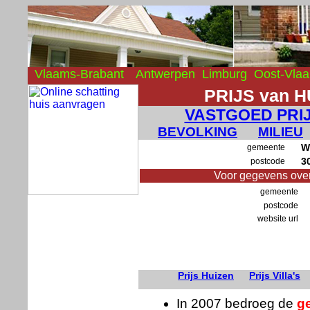
Vlaams-Brabant
Antwerpen
Limburg
Oost-Vla
PRIJS van 
VASTGOED PRI
BEVOLKING
MILIEU
W
gemeente
3
postcode
Voor gegevens ove
gemeente
postcode
website url
Prijs Huizen
Prijs Villa's
In 2007 bedroeg de
g