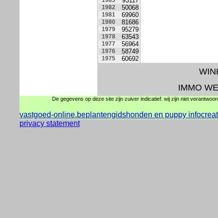
1983
93117
1982
50068
1981
69960
1980
81686
1979
95279
1978
63543
1977
56964
1976
58749
1975
60692
WINK
IMMO WE
De gegevens op deze site zijn zuiver indicatief: wij zijn niet verantwoo
vastgoed-online.be
plantengids
honden en puppy info
crea
privacy statement