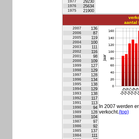
1977
29230
1976
25634
1975
21900
verk
aantal
2007
136
2006
87
2005
119
2004
100
2003
111
2002
116
2001
98
2000
109
1999
127
1998
129
1997
128
1996
134
1995
138
1994
129
1993
138
1992
117
1991
113
In 2007 werden 
1990
94
verkocht.
(top)
1989
128
1988
104
1987
97
1986
92
1985
137
1984
111