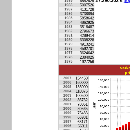
27.290.302
€
.
(to
1989
6542829
1988
5007526
1987
4131728
1986
3738894
1985
5858642
1984
4862925
1983
3518487
1982
2796673
1981
4289414
1980
6308228
1979
4913241
1978
4592701
1977
3624642
1976
2384025
1975
1927256
verk
pr
2007
154450
2006
160000
2005
135000
2004
110375
2003
100500
2002
86762
2001
78861
2000
80565
1999
75483
1998
66931
1997
68171
1996
66311