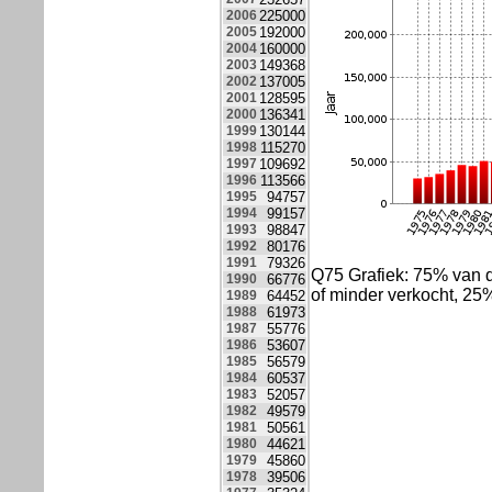
2006
225000
2005
192000
2004
160000
2003
149368
2002
137005
2001
128595
2000
136341
1999
130144
1998
115270
1997
109692
1996
113566
1995
94757
1994
99157
1993
98847
1992
80176
1991
79326
Q75 Grafiek: 75% van
1990
66776
of minder verkocht, 2
1989
64452
1988
61973
1987
55776
1986
53607
1985
56579
1984
60537
1983
52057
1982
49579
1981
50561
1980
44621
1979
45860
1978
39506