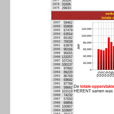
1977
35324
1976
31606
1975
29933
verk
totale
2007
59462
2006
55808
2005
67479
2004
63554
2003
65182
2002
70028
2001
63978
2000
90166
1999
95655
1998
133257
1997
107241
1996
100137
1995
97892
1994
89220
1993
86769
1992
69692
1991
87784
De
totale oppervlakt
1990
58662
HERENT samen was
1989
101519
1988
74232
1987
57650
1986
69856
1985
100907
1984
103697