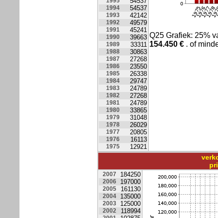
1995
54537
1994
54537
1993
42142
1992
49579
1991
45241
Q25 Grafiek: 25% 
1990
39663
154.450
€
. of minde
1989
33311
1988
30863
1987
27268
1986
23550
1985
26338
1984
29747
1983
24789
1982
27268
1981
24789
1980
33865
1979
31048
1978
26029
1977
20805
1976
16113
1975
12921
verk
pr
2007
184250
2006
197000
2005
161130
2004
135000
2003
125000
2002
118994