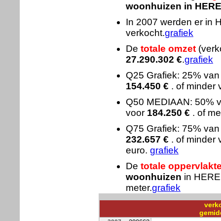
woonhuizen in HER
In 2007 werden er i
verkocht.
grafiek
De
totale omzet
(verk
27.290.302
€
.
grafiek
Q25 Grafiek: 25% va
154.450
€
. of minder 
Q50 MEDIAAN: 50% 
voor
184.250
€
. of me
Q75 Grafiek: 75% va
232.657
€
. of minder
euro.
grafiek
De
totale oppervlakt
woonhuizen
in HERE
meter.
grafiek
verk
gemid