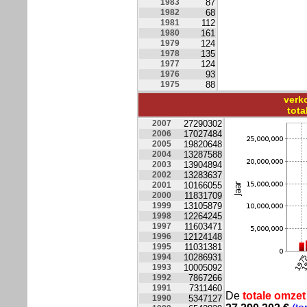
1983
87
1982
68
1981
112
1980
161
1979
124
1978
135
1977
124
1976
93
1975
88
verk
tot
2007
27290302
2006
17027484
2005
19820648
2004
13287588
2003
13904894
2002
13283637
2001
10166055
2000
11831709
1999
13105879
1998
12264245
1997
11603471
1996
12124148
1995
11031381
1994
10286931
1993
10005092
1992
7867266
1991
7311460
De
totale omzet
1990
5347127