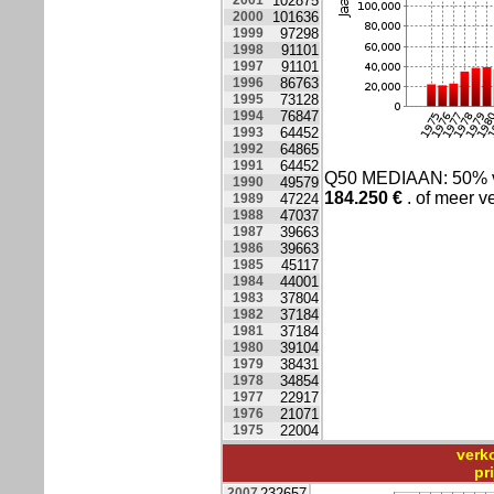
2001
102875
2000
101636
1999
97298
1998
91101
1997
91101
1996
86763
1995
73128
1994
76847
1993
64452
1992
64865
1991
64452
Q50 MEDIAAN: 50% 
1990
49579
184.250
€
. of meer v
1989
47224
1988
47037
1987
39663
1986
39663
1985
45117
1984
44001
1983
37804
1982
37184
1981
37184
1980
39104
1979
38431
1978
34854
1977
22917
1976
21071
1975
22004
verk
pr
2007
232657