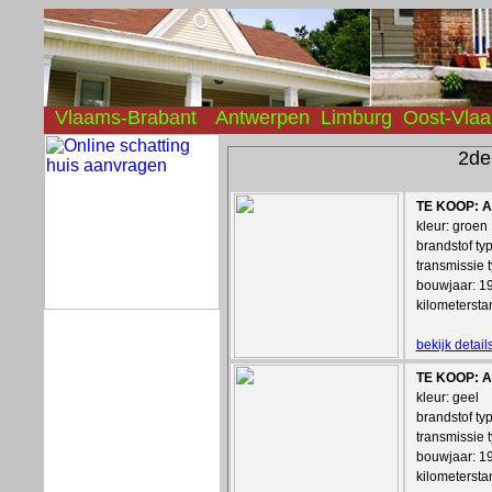
Vlaams-Brabant
Antwerpen
Limburg
Oost-Vla
2de
TE KOOP: Au
kleur: groen
brandstof ty
transmissie 
bouwjaar: 1
kilometerst
bekijk detai
TE KOOP: Au
kleur: geel
brandstof ty
transmissie 
bouwjaar: 1
kilometerst