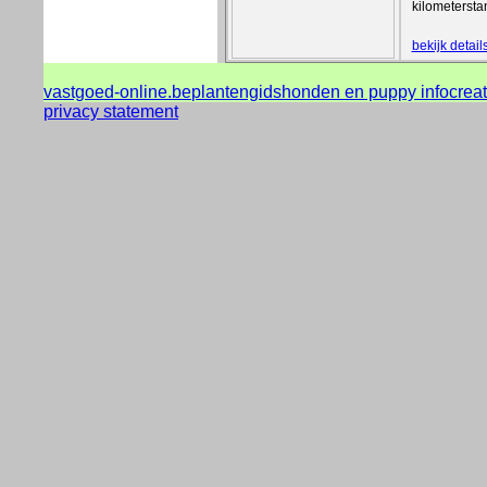
kilometerst
bekijk detai
vastgoed-online.be
plantengids
honden en puppy info
crea
privacy statement