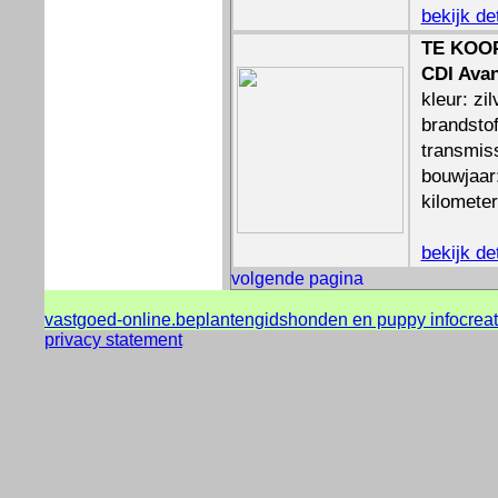
bekijk de
TE KOOP
CDI Ava
kleur: zil
brandstof
transmis
bouwjaar
kilomete
bekijk de
volgende pagina
vastgoed-online.be
plantengids
honden en puppy info
crea
privacy statement