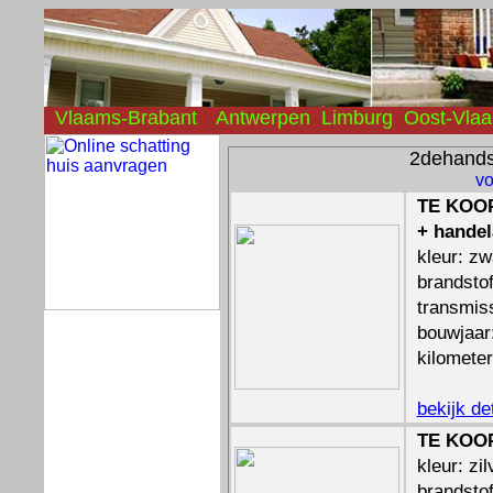
Vlaams-Brabant
Antwerpen
Limburg
Oost-Vla
2dehand
vo
TE KOOP
+ handel
kleur: zw
brandstof
transmis
bouwjaar
kilomete
bekijk de
TE KOOP
kleur: zil
brandstof