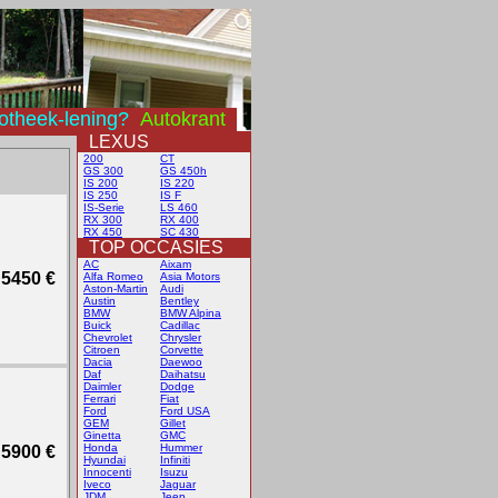
otheek-lening?
Autokrant
LEXUS
200
CT
GS 300
GS 450h
IS 200
IS 220
IS 250
IS F
IS-Serie
LS 460
RX 300
RX 400
RX 450
SC 430
TOP OCCASIES
AC
Aixam
5450 €
Alfa Romeo
Asia Motors
Aston-Martin
Audi
Austin
Bentley
BMW
BMW Alpina
Buick
Cadillac
Chevrolet
Chrysler
Citroen
Corvette
Dacia
Daewoo
Daf
Daihatsu
Daimler
Dodge
Ferrari
Fiat
Ford
Ford USA
GEM
Gillet
Ginetta
GMC
Honda
Hummer
5900 €
Hyundai
Infiniti
Innocenti
Isuzu
Iveco
Jaguar
JDM
Jeep