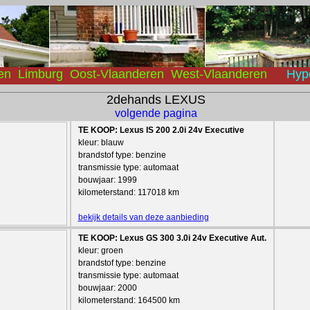
en
Limburg
Oost-Vlaanderen
West-Vlaanderen
Hyp
2dehands LEXUS
volgende pagina
TE KOOP: Lexus IS 200 2.0i 24v Executive
kleur: blauw
brandstof type: benzine
transmissie type: automaat
bouwjaar: 1999
kilometerstand: 117018 km
bekijk details van deze aanbieding
TE KOOP: Lexus GS 300 3.0i 24v Executive Aut.
kleur: groen
brandstof type: benzine
transmissie type: automaat
bouwjaar: 2000
kilometerstand: 164500 km