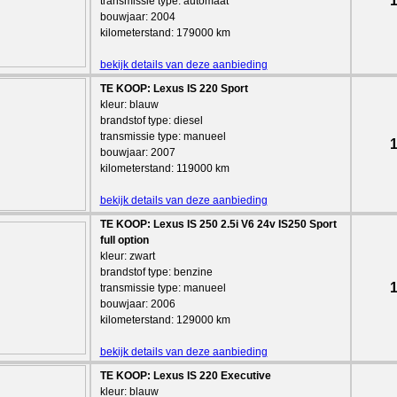
1
transmissie type: automaat
bouwjaar: 2004
kilometerstand: 179000 km
bekijk details van deze aanbieding
TE KOOP: Lexus IS 220 Sport
kleur: blauw
brandstof type: diesel
transmissie type: manueel
1
bouwjaar: 2007
kilometerstand: 119000 km
bekijk details van deze aanbieding
TE KOOP: Lexus IS 250 2.5i V6 24v IS250 Sport
full option
kleur: zwart
brandstof type: benzine
1
transmissie type: manueel
bouwjaar: 2006
kilometerstand: 129000 km
bekijk details van deze aanbieding
TE KOOP: Lexus IS 220 Executive
kleur: blauw