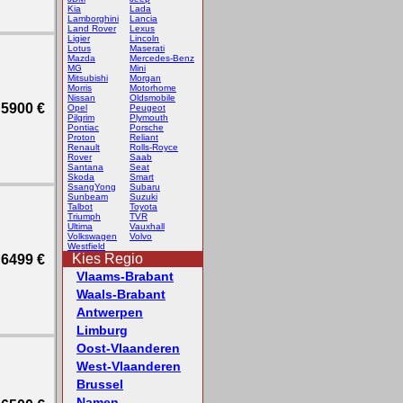
Kia
Lada
Lamborghini
Lancia
Land Rover
Lexus
Ligier
Lincoln
Lotus
Maserati
Mazda
Mercedes-Benz
MG
Mini
Mitsubishi
Morgan
Morris
Motorhome
Nissan
Oldsmobile
5900 €
Opel
Peugeot
Pilgrim
Plymouth
Pontiac
Porsche
Proton
Reliant
Renault
Rolls-Royce
Rover
Saab
Santana
Seat
Skoda
Smart
SsangYong
Subaru
Sunbeam
Suzuki
Talbot
Toyota
Triumph
TVR
Ultima
Vauxhall
Volkswagen
Volvo
Westfield
Kies Regio
6499 €
Vlaams-Brabant
Waals-Brabant
Antwerpen
Limburg
Oost-Vlaanderen
West-Vlaanderen
Brussel
Namen