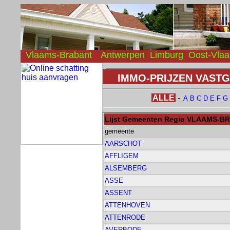
Vlaams-Brabant
Antwerpen
Limburg
Oost-Vla
IMMO-PRIJZEN VAST
ALLE
-
A
B
C
D
E
F
G
Lijst Gemeenten Regio VLAAMS-B
gemeente
AARSCHOT
AFFLIGEM
ALSEMBERG
ASSE
ASSENT
ATTENHOVEN
ATTENRODE
AVERBODE